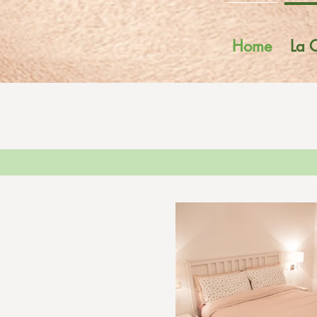
Home
La 