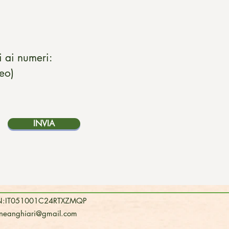
 ai numeri:
teo)
INVIA
 CIN:IT051001C24RTXZMQP
ineanghiari@gmail.com