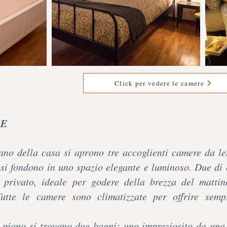
Click per vedere le camere
RE
ano della casa si aprono tre accoglienti camere da le
à si fondono in uno spazio elegante e luminoso. Due di
 privato, ideale per godere della brezza del mattin
Tutte le camere sono climatizzate per offrire semp
o piano si trovano due bagni: uno impreziosito da un