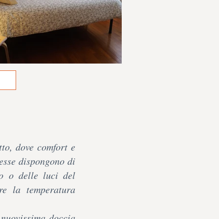
tto, dove comfort e
 esse dispongono di
o o delle luci del
re la temperatura
a nuovissima doccia