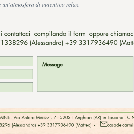
n un’atmosfera di autentico relax.
i contattaci compilando il form oppure chiamaci
1338296 (Alessandra) +39 3317936490 (Mat
NE - Via Antero Meozzi, 7 - 52031 Anghiari (AR) in Toscana -
8296 (Alessandra) +39 3317936490 (Matteo) -
casadelcarm