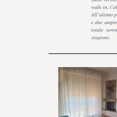
walk-in, l’a
All’ultimo p
e due ampie
totale sere
stagione.