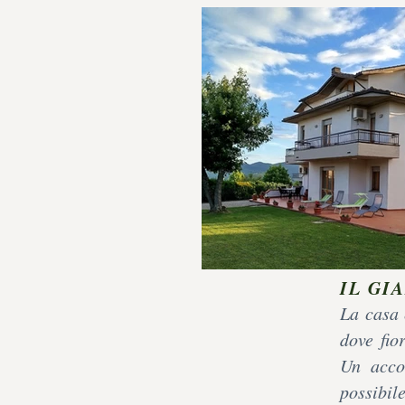
IL GI
La casa 
dove fio
Un accog
possibil