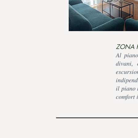
ZONA 
Al pian
divani,
escursi
indipend
il piano 
comfort 