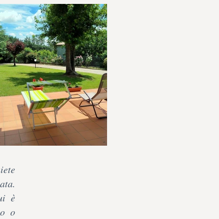
iete
ata.
ui è
no o