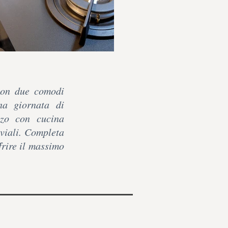
con due comodi
na giornata di
nzo con cucina
iviali. Completa
frire il massimo