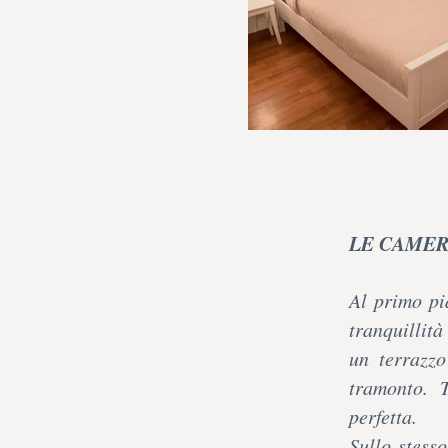
LE CAME
Al primo pi
tranquillit
un terrazzo
tramonto. 
perfetta.
Sullo stess